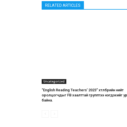
RELATED ARTICLES
Uncategorized
“English Reading Teachers’ 2023” хөтөлбөрийн нийт
оролцогчдыг FB хаалттай групптээ нэгдэхийг у
байна.