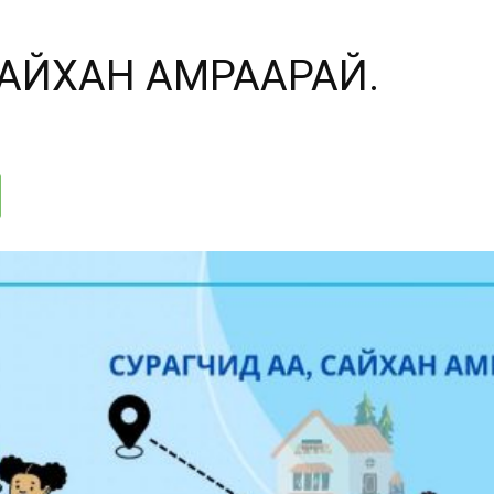
САЙХАН АМРААРАЙ.
аймгийн
БШУГ
::.