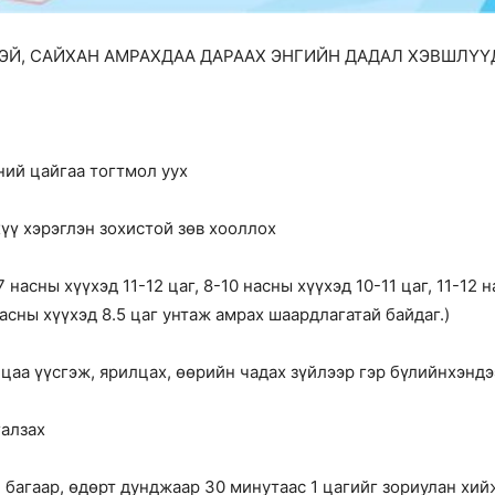
ТЭЙ, САЙХАН АМРАХДАА ДАРААХ ЭНГИЙН ДАДАЛ ХЭВШЛҮ
ний цайгаа тогтмол уух
үү хэрэглэн зохистой зөв хооллох
насны хүүхэд 11-12 цаг, 8-10 насны хүүхэд 10-11 цаг, 11-12 
 насны хүүхэд 8.5 цаг унтаж амрах шаардлагатай байдаг.)
цаа үүсгэж, ярилцах, өөрийн чадах зүйлээр гэр бүлийнхэндэ
галзах
 багаар, өдөрт дунджаар 30 минутаас 1 цагийг зориулан хий