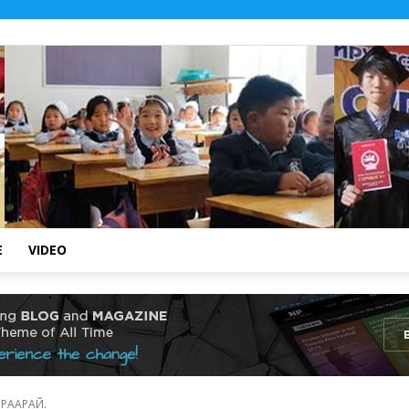
E
VIDEO
.::
МРААРАЙ.
Төв