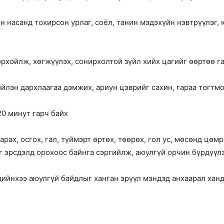
н насанд тохирсон урлаг, соёл, танин мэдэхүйн нэвтрүүлэг, 
рхойлж, хөгжүүлэх, сонирхолтой зүйл хийх цагийг өөртөө г
ийлэн дархлаагаа дэмжих, ариун цэврийг сахин, гараа тогтмо
20 минут гарч байх
рах, осгох, гал, түймэрт өртөх, төөрөх, гол ус, мөсөнд цөмр
рэг эрсдэлд орохоос байнга сэргийлж, аюулгүй орчин бүрдүү
дийнхээ аюулгүй байдлыг ханган эрүүл мэндэд анхаарал ханду