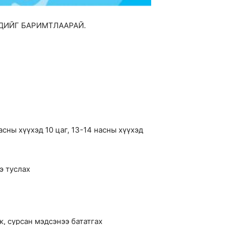
ҮДИЙГ БАРИМТЛААРАЙ.
насны хүүхэд 10 цаг, 13-14 насны хүүхэд
э туслах
ж, сурсан мэдсэнээ бататгах