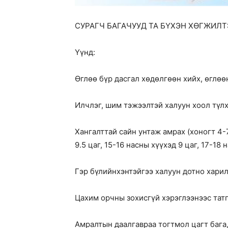
СУРАГЧ БАГАЧУУД ТА БҮХЭН ХӨГЖИЛ
Үүнд:
Өглөө бүр дасгал хөдөлгөөн хийх, өглөө
Илчлэг, шим тэжээлтэй халуун хоол түлх
Хангалттай сайн унтаж амрах (хоногт 4-7 
9.5 цаг, 15-16 насны хүүхэд 9 цаг, 17-18
Гэр бүлийнхэнтэйгээ халуун дотно харил
Цахим орчны зохисгүй хэрэглээнээс тат
Амралтын даалгавраа тогтмол цагт бага,