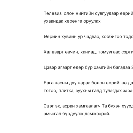
Телевиз, олон нийтийн сувгуудаар өөрий
ухаандаа хөрөнгө оруулах
Өөрийн хувийн ур чадвар, хоббигоо тодо
Халдварт өвчин, ханиад, томуугаас сэрг
Цэвэр агаарт өдөр бүр хамгийн багадаа 
Бага насны дүү нараа болон өөрийгөө даа
тогоо, плитка, зуухны галд түлэгдэх зэ
Эцэг эх, асран хамгаалагч Та бүхэн хүүх
амьсгал бүрдүүлж дэмжээрэй.