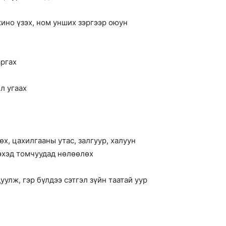
кино үзэх, ном унших зэргээр оюун
аргах
л угаах
өх, цахилгааны утас, залгуур, халуун
лэхэд томчуудад нөлөөлөх
улж, гэр бүлдээ сэтгэл зүйн таатай уур