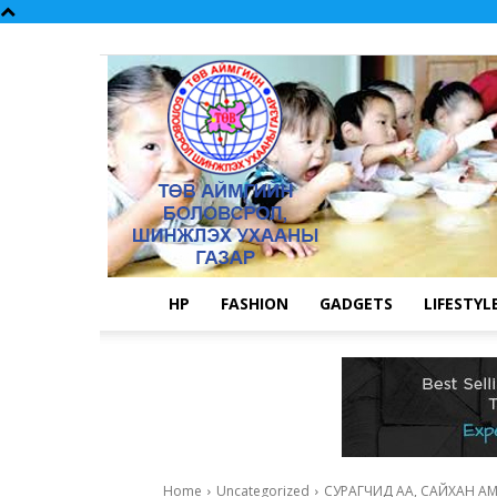
НҮҮР
FASHION
GADGETS
LIFESTYL
Home
Uncategorized
СУРАГЧИД АА, САЙХАН А