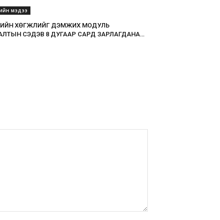
еийн мэдээ
ИЙН ХӨГЖЛИЙГ ДЭМЖИХ МОДУЛЬ
АЛТЫН СЭДЭВ 8 ДУГААР САРД ЗАРЛАГДАНА…