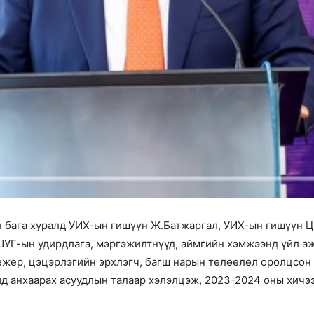
 бага хуралд УИХ-ын гишүүн Ж.Батжаргал, УИХ-ын гишүүн Ц.
ШУГ-ын удирдлага, мэргэжилтнүүд, аймгийн хэмжээнд үйл а
жер, цэцэрлэгийн эрхлэгч, багш нарын төлөөлөл оролцсон 
д анхаарах асуудлын талаар хэлэлцэж, 2023-2024 оны хичэ