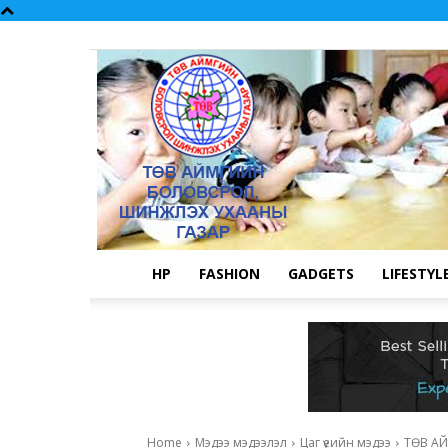
НҮҮР
FASHION
GADGETS
LIFESTYL
Home
Мэдээ мэдээлэл
Цаг үеийн мэдээ
ТӨВ А