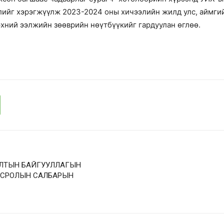
ийг хэрэгжүүлж 2023-2024 оны хичээлийн жилд улс, аймгий
эхний ээлжийн зөөврийн нөүтбүүкийг гардуулан өглөө.
АЛТЫН БАЙГУУЛЛАГЫН
ВСРОЛЫН САЛБАРЫН