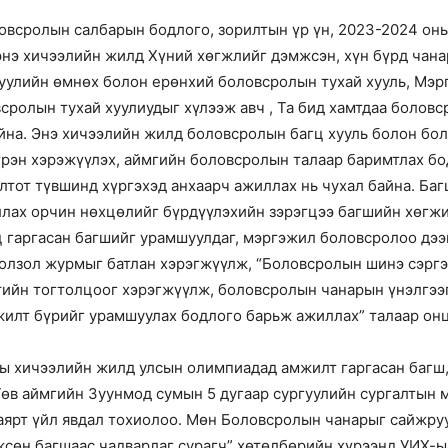
овсролын салбарын бодлого, зорилтын үр үн, 2023-2024 оны
 энэ хичээлийн жилд Хүний хөгжлийг дэмжсэн, хүн бүрд ча
гуулийн өмнөх болон ерөнхий боловсролын тухай хууль, Мэ
всролын тухай хуулиудыг хүлээж авч , Та бид хамтдаа болов
айна. Энэ хичээлийн жилд боловсролын багц хууль болон б
рэн хэрэжүүлэх, аймгийн боловсролын талаар баримтлах бо
лтот түвшинд хүргэхэд анхаарч ажиллах нь чухал байна. Ба
лах орчин нөхцөлийг бүрдүүлэхийн зэрэгцээ багшийн хөгж
ц гаргасан багшийг урамшуулдаг, мэргэжил боловсролоо дээ
болзол журмыг батлан хэрэгжүүлж, “Боловсролын шинэ сэргэл
тийн тогтолцоог хэрэгжүүлж, боловсролын чанарын үнэлгээ
жилт бүрийг урамшуулах бодлого барьж ажиллах” талаар он
ы хичээлийн жилд улсын олимпиадад амжилт гаргасан багш,
өв аймгийн Зуунмод сумын 5 дугаар сургуулийн сургалтын
баярт үйл явдал тохиолоо. Мөн Боловсролын чанарыг сайжру
сөн багшаас чадварлаг сурагч” хөтөлбөрийн хүрээнд УИХ-ы