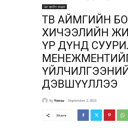
Цаг үеийн мэдээ
ТӨВ АЙМГИЙН Б
ХИЧЭЭЛИЙН ЖИ
ҮР ДҮНД СУУРИ
МЕНЕЖМЕНТИЙГ
ҮЙЛЧИЛГЭЭНИЙ 
ДЭВШҮҮЛЛЭЭ
By
Yonsu
September 2, 2023
Share