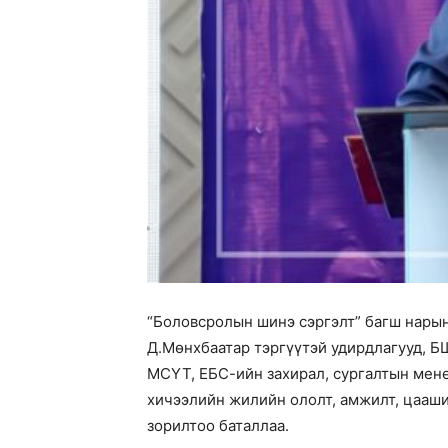
“Боловсролын шинэ сэргэлт” багш нарын
Д.Мөнхбаатар тэргүүтэй удирдлагууд, Б
МСҮТ, ЕБС-ийн захирал, сургалтын мене
хичээлийн жилийн ололт, амжилт, цааши
зорилтоо баталлаа.