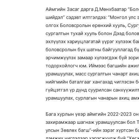
Аймгийн Засаг дарга Д.Мөнхбаатар “Бол
шийдэл” сэдэвт илтгэлдээ: “Монгол улс
олгох Боловсролын ерөнхий хууль, Сур
сургалтын тухай хууль болон Дээд боло
эхлүүлэх хариуцлагатай үүрэг хүлээж б
боловсролын бүх шатны байгууллагад бү
эрчимжүүлэх замаар хүлээгдэж буй зори
тодорхойлогч юм. Иймээс багшийн ажил
урамшуулах, масс сургалтын чанарт ахи
нийгмийн баталгааг хангахад чиглэсэн 
гүйцэтгэл үр дүнд суурилсан санхүүжил
урамшуулах, сурлагын чанарын ахиц ам
Бага хурлын үеэр аймгийн 2022-2023 он
захирамжаар шагнаж урамшуулсан бол Т
улсын Зөвлөх багш”-ийн зэрэг хүртсэн 
дэмжих чиглэлээр хэрэгжүүлж буй “Хөгж