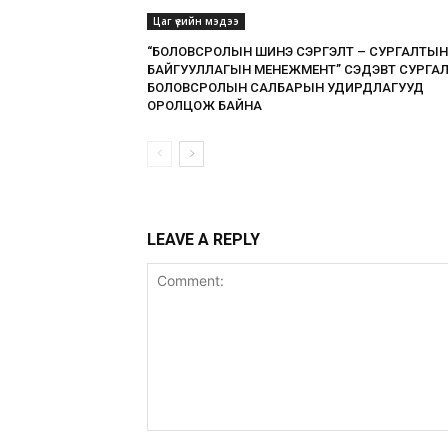
Цаг үеийн мэдээ
“БОЛОВСРОЛЫН ШИНЭ СЭРГЭЛТ – СУРГАЛТЫН
БАЙГУУЛЛАГЫН МЕНЕЖМЕНТ” СЭДЭВТ СУРГА
БОЛОВСРОЛЫН САЛБАРЫН УДИРДЛАГУУД
ОРОЛЦОЖ БАЙНА
LEAVE A REPLY
Comment: