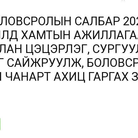
ОЛОВСРОЛЫН САЛБАР 20
ЛД ХАМТЫН АЖИЛЛАГА
аймгийн
ЛАН ЦЭЦЭРЛЭГ, СУРГУ
 САЙЖРУУЛЖ, БОЛОВС
ЧАНАРТ АХИЦ ГАРГАХ 
БШУГ
::.