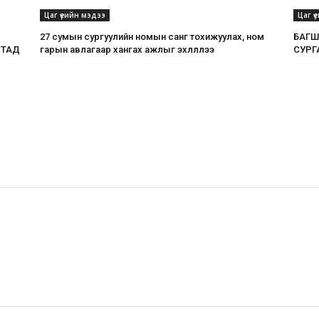
Цаг үеийн мэдээ
Цаг ү
27 сумын сургуулийн номын санг тохижуулах, ном
БАГШ
ЛТАД
гарын авлагаар хангах ажлыг эхлүүллээ
СУРГ