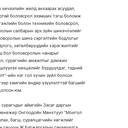
 хичээлийн жилд анхаарах асуудал,
нартай боловсрол эзэмших тэгш боломж
ргэжлийн болон техникийн боловсрол,
сролын салбарын эрх зүйн шинэчлэлийг
оловсролын шинэ сэргэлтийн бодлогыг
длого, хөтөлбөрүүдийн хэрэгжилтийг
гш бол боловсролын чанарыг
ил, сурагчийн амжилтыг дэмжин
шлүүлэх нөхцөлийг бүрдүүлдэг, тэдний
т”-ийн нэг гол хүчин зүйл болсон
гээр хамгийн өндөр үзүүлэлттэй багшийг
цолсон юм.
 сурагчдыг аймгийн Засаг даргын
 менежер Онгоодойн Мөнхтуул “Монгол
улах, багш, суралцагчийн хөгжлийг
н гишүүн Ж.Батжаргалын санаачилга,