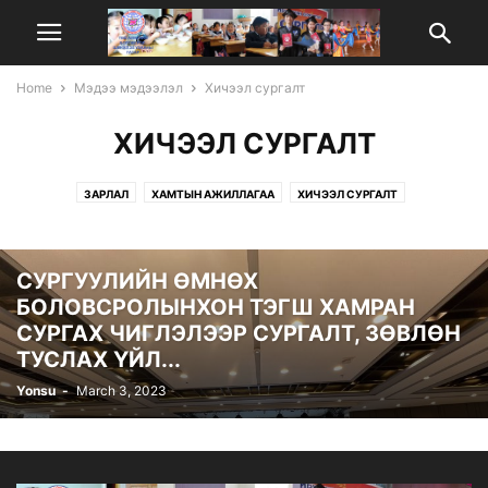
Home
Мэдээ мэдээлэл
Хичээл сургалт
ХИЧЭЭЛ СУРГАЛТ
ЗАРЛАЛ
ХАМТЫН АЖИЛЛАГАА
ХИЧЭЭЛ СУРГАЛТ
ЦАГ ҮЕИЙН МЭДЭЭ
СУРГУУЛИЙН ӨМНӨХ
БОЛОВСРОЛЫНХОН ТЭГШ ХАМРАН
СУРГАХ ЧИГЛЭЛЭЭР СУРГАЛТ, ЗӨВЛӨН
ТУСЛАХ ҮЙЛ...
Yonsu
-
March 3, 2023