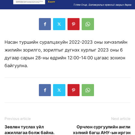
Насан туршийн суралцахуйн 2022-2023 оны хичээлийн
жилийн зорилго, зорилтыг дүгнэх хурлыг 2023 оны 6
дугаар сарын 28-ны өдрийн 12:00-14:00 цагаас зохион
байгуулна.
Previous article
Next article
Зөвлөн туслах үйл
Орчлон сургуулийн англи
ажиллагаа болж байна.
хэлний багш АНУ-ын иргэн