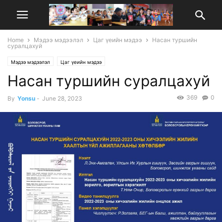
Home
Мэдээ мэдээлэл
Цаг үеийн мэдээ
Насан туршийн
суралцахуй
Мэдээ мэдээлэл
Цаг үеийн мэдээ
Насан туршийн суралцахуй
369
0
By
Yonsu
-
June 28, 2023