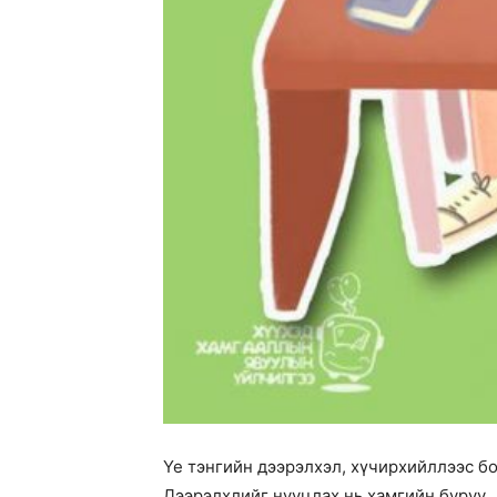
Үе тэнгийн дээрэлхэл, хүчирхийллээс бо
Дээрэлхлийг нууцлах нь хамгийн буруу…