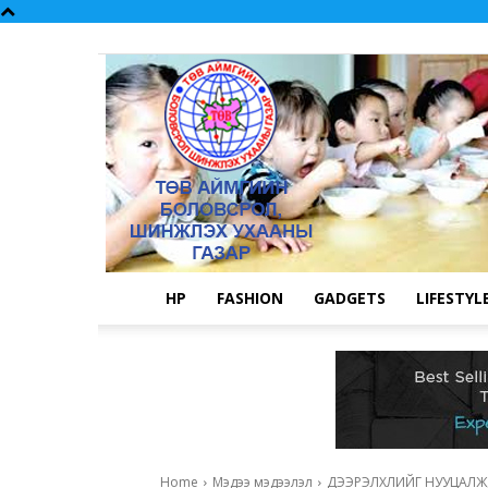
НҮҮР
FASHION
GADGETS
LIFESTYL
Home
Мэдээ мэдээлэл
ДЭЭРЭЛХЛИЙГ НУУЦАЛЖ, Х