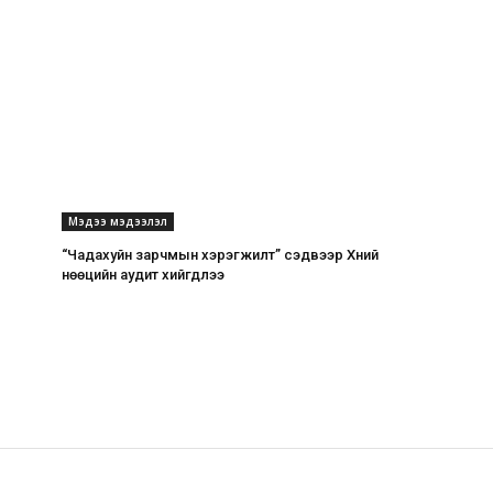
Мэдээ мэдээлэл
“Чадахуйн зарчмын хэрэгжилт” сэдвээр Хүний
нөөцийн аудит хийгдлээ