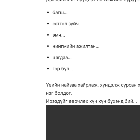
багш…
сэтгэл зүйч…
эмч…
нийгмийн ажилтан…
цагдаа…
гэр бүл…
Үеийн найзаа хайрлаж, хүндэлж сурсан х
нэг болдог.
Ирээдүйг өөрчлөх хүч хүн бүхэнд бий…