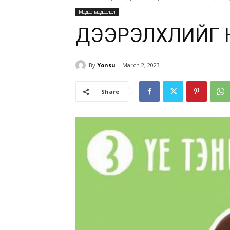
Мэдээ мэдээлэл
ДЭЭРЭЛХЛИЙГ НУ
By
Yonsu
March 2, 2023
Share