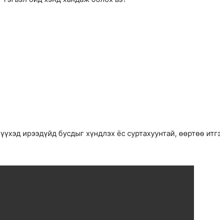
үүхэд ирээдүйд бусдыг хүндлэх ёс суртахуунтай, өөртөө итг