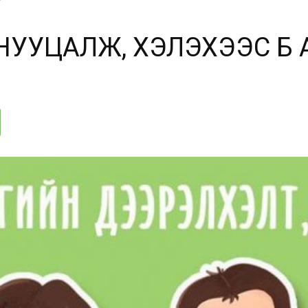
УЦАЛЖ, ХЭЛЭХЭЭС БҮҮ А
аймгийн
БШУГ
::.