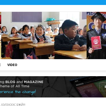
E
VIDEO
.::
ЭЛЭХЭЭС БҮҮ АЙ!!!
Төв