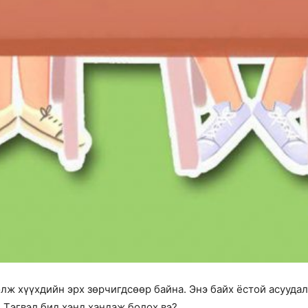
лж хүүхдийн эрх зөрчигдсөөр байна. Энэ байх ёстой асууда
 Тэгвэл бид хэнд хандаж болох вэ?