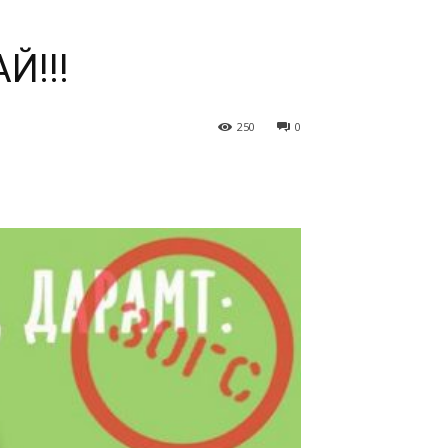
Й!!!
250
0