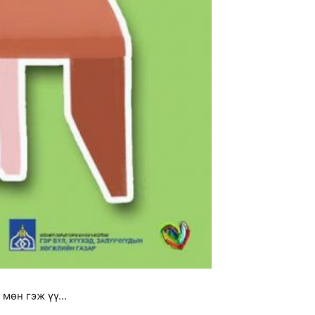
л мөн гэж үү…