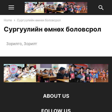
Home
Сургуулийн өмнөх боловсрол
Сургуулийн өмнөх боловсрол
Зорилго, Зорилт
ABOUT US
FOLLOW US